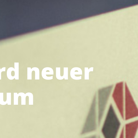
rd neuer
aum