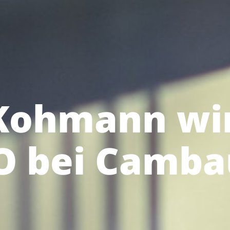
Kohmann wi
O bei Camb