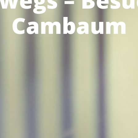
wegs – Besu
Cambaum