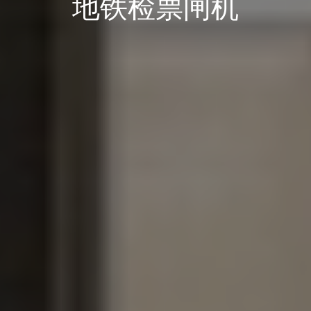
地铁检票闸机