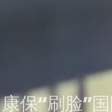
康保“刷脸”