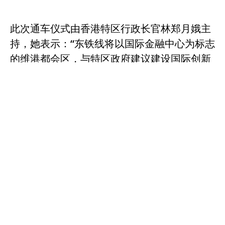
此次通车仪式由香港特区行政长官林郑月娥主
持，她表示：“东铁线将以国际金融中心为标志
的维港都会区，与特区政府建议建设国际创新
科技中心的北部都会区紧密连接起来，促进港
深两地进一步融合发展。同时，港深两地政府
通过不断探讨规划，以期共同构建‘轨道上的大
湾区’。”