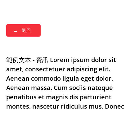
返回
範例文本 - 資訊 Lorem ipsum dolor sit
amet, consectetuer adipiscing elit.
Aenean commodo ligula eget dolor.
Aenean massa. Cum sociis natoque
penatibus et magnis dis parturient
montes, nascetur ridiculus mus. Donec
quam felis, ultricies nec, pellentesque eu,
pretium quis, sem. Nulla consequat
massa quis enim. Donec pede justo,