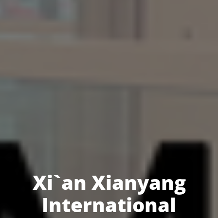
Xi`an Xianyang
International