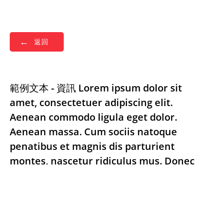
返回
範例文本 - 資訊 Lorem ipsum dolor sit
amet, consectetuer adipiscing elit.
Aenean commodo ligula eget dolor.
Aenean massa. Cum sociis natoque
penatibus et magnis dis parturient
montes, nascetur ridiculus mus. Donec
quam felis, ultricies nec, pellentesque eu,
pretium quis, sem. Nulla consequat
massa quis enim. Donec pede justo,