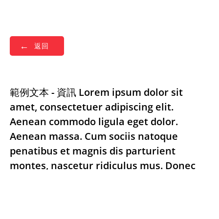
返回
範例文本 - 資訊 Lorem ipsum dolor sit
amet, consectetuer adipiscing elit.
Aenean commodo ligula eget dolor.
Aenean massa. Cum sociis natoque
penatibus et magnis dis parturient
montes, nascetur ridiculus mus. Donec
quam felis, ultricies nec, pellentesque eu,
pretium quis, sem. Nulla consequat
massa quis enim. Donec pede justo,