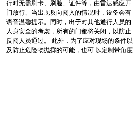
行时无需刷卡、刷脸、证件等，由雷达感应开
门放行。当出现反向闯入的情况时，设备会有
语音温馨提示。同时，出于对其他通行人员的
人身安全的考虑，所有的门都将关闭，以防止
反闯人员通过。 此外，为了应对现场的条件以
及防止危险物抛掷的可能，也可 以定制带角度
的通道。红外光幕和深度识别组合传感器用于
检测反方向通行，同时可以检测到通道内遗留
物。
低耗能设计和全覆盖的传感器技术高度保障
通行人员安全
如有人反闯，设备将发出声光警报